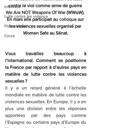
contre le viol comme arme de guerre 
Interview
We Are NOT Weapons Of War
 (WWoW). 
Lutte contre les violence
En mars elle participait au 
colloque
 sur 
Pôle mineurs
les violences sexuelles organisé par 
Women Safe au Sénat.
Corse
Vous travaillez beaucoup à 
l’international. Comment se positionne 
la France par rapport à d’autres pays en 
matière de lutte contre les violences 
sexuelles ?
Il y a un retard général à l’échelle 
mondiale en matière de lutte contre les 
violences sexuelles. En Europe, il y a en 
plus une division entre les réponses 
apportées par des pays comme 
l’Espagne ou certains pays d’Europe du 