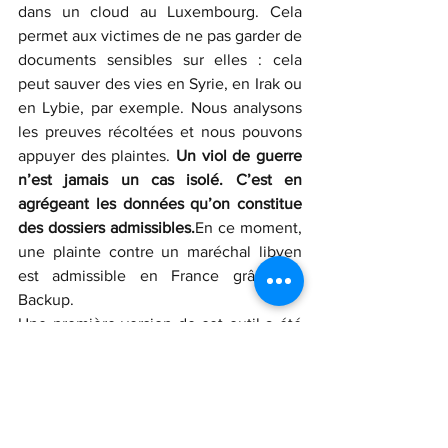
dans un cloud au Luxembourg. Cela 
permet aux victimes de ne pas garder de 
documents sensibles sur elles : cela 
peut sauver des vies en Syrie, en Irak ou 
en Lybie, par exemple. Nous analysons 
les preuves récoltées et nous pouvons 
appuyer des plaintes. 
Un viol de guerre 
n’est jamais un cas isolé. C’est en 
agrégeant les données qu’on constitue 
des dossiers admissibles.
En ce moment, 
une plainte contre un maréchal libyen 
est admissible en France grâce au 
Backup.
Une première version de cet outil a été 
testée en Lybie pendant 8 mois : les 
résultats sont très positifs. Nous 
l’adaptons pour créer une version plus 
aboutie qui sera lancée aux Nations 
unies le 23 octobre, avec le soutien de 