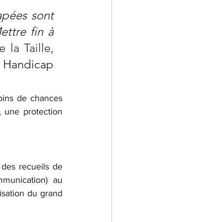
apées sont 
ttre fin à 
 la Taille
, 
Handicap 
oins de chances 
 une protection 
 des recueils de 
munication) au 
isation du grand 