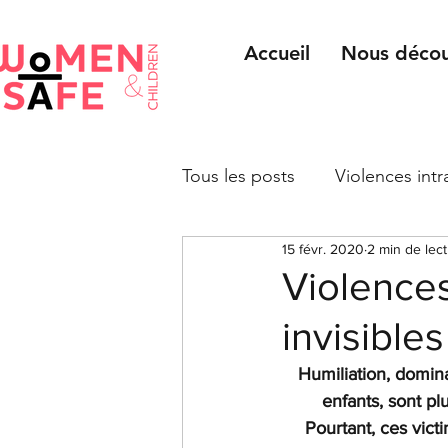
Accueil
Nous décou
Tous les posts
Violences intr
15 févr. 2020
2 min de lec
Interview
Lutte contre l
Violences
invisibles
Humiliation, domin
enfants, sont pl
Pourtant, ces vict