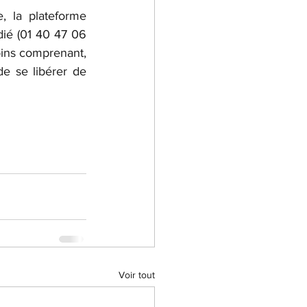
Quelques outils mis en place en France par FDFA existent. Par exemple, la plateforme 
é (01 40 47 06 
ins comprenant, 
e se libérer de 
Voir tout