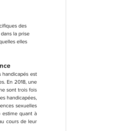
cifiques des 
dans la prise 
uelles elles 
ence
Les chiffres sont accablants. Le taux annuel de violences à l’égard des enfants handicapés est 
s. En 2018, une 
me sont 
trois fois 
mes handicapées, 
lences sexuelles 
 estime quant à 
u cours de leur 