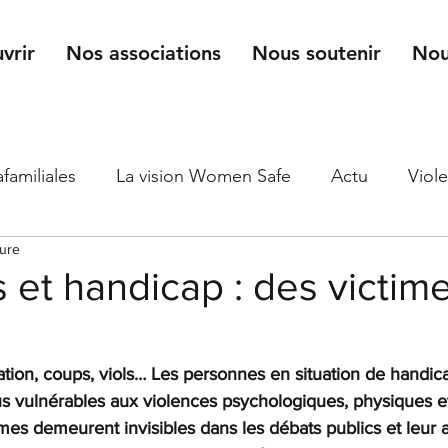
vrir
Nos associations
Nous soutenir
Nou
afamiliales
La vision Women Safe
Actu
Viol
ture
es violence
Pôle mineurs
Corse
 et handicap : des victim
ation, coups, viols… Les personnes en situation de handic
us vulnérables aux violences psychologiques, physiques et
imes demeurent invisibles dans les débats publics et leur a